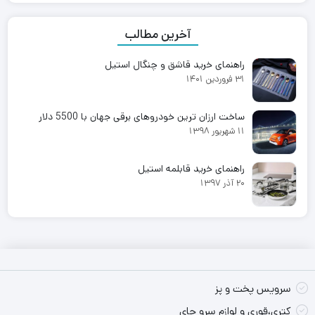
آخرین مطالب
راهنمای خرید قاشق و چنگال استیل
31 فروردین 1401
ساخت ارزان ترین خودروهای برقی جهان با 5500 دلار
11 شهریور 1398
راهنمای خرید قابلمه استیل
20 آذر 1397
سرویس پخت و پز
کتری،قوری و لوازم سرو چای