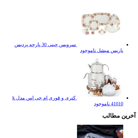
سرویس چینی 30 پارچه پردیس
پاریس میشل
ناموجود
کتری و قوری ام جی اس مدل k
41010
ناموجود
آخرین مطالب