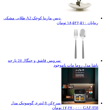
دیس مارینا کوچک A2 طلایی مشکی
ریتابان
۱۸,۵۲۶,۵۱۰
تومان
سرویس قاشق و چنگال 24 پارچه
پاشا مدل روما مات
ناموجود
سرخ‌کن 8 لیتری گوسونیک مدل
GAF-958
۱۷,۶۷۰,۰۰۰
تومان