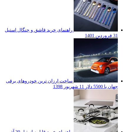
راهنمای خرید قاشق و چنگال استیل
31 فروردین 1401
ساخت ارزان ترین خودروهای برقی
جهان با 5500 دلار
11 شهریور 1398
راهنمای خرید قابلمه استیل
20 آذر