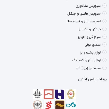
توان مصرفی:
۱۸۰۰ وات، که باعث جوش آوردن سریع آب
سرویس غذاخوری
می‌شود.
سرویس قاشق و چنگال
ویژگی‌های اضافی:
دارای گرم نگهدار، تنظیم دما، و چراغ نشانگر.
اسپرسو ساز و قهوه ساز
خردکن و غذاساز
این سماور همچنین دارای
سیستم ایمنی خاموش شدن خودکار
است که
سرخ کن و هواپز
از کارکرد بدون آب جلوگیری می‌کند و امنیت بیشتری را فراهم می‌آورد.
سماور برقی
اگر به دنبال یک سماور برقی با کیفیت و طراحی مدرن هستید، این مدل
لوازم پخت و پز
می‌تواند انتخاب مناسبی باشد.
لوازم سفر و کمپینگ
ساعت و زیورآلات
پرداخت امن آنلاین
نقاط قوت محصول:
کیفیت بالای محصول