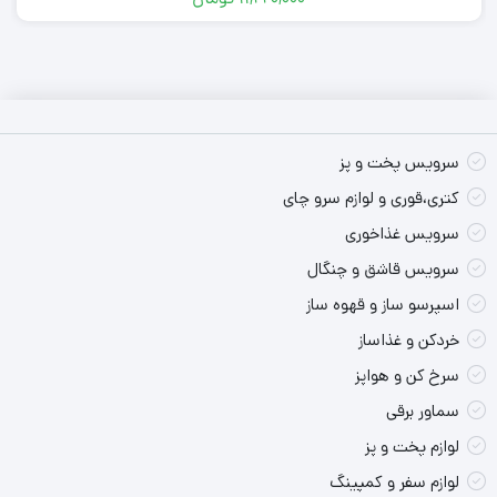
سرویس پخت و پز
نقاط قوت محصول:
کتری،قوری و لوازم سرو چای
ترموسوییچ اتوماتیک
سرویس غذاخوری
استفاده از بهترین متریال
سرویس قاشق و چنگال
اسپرسو ساز و قهوه ساز
خردکن و غذاساز
سرخ کن و هواپز
سماور برقی
لوازم پخت و پز
لوازم سفر و کمپینگ