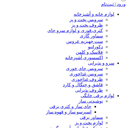
ورود | ثبت‌نام
لوازم خانه و آشپزخانه
سرویس پخت و پز
ظروف پخت و پز
کتری،قوری و لوازم سرو چای
سماور گازی
ست جهیزیه عروس
دکوراتیو
فلاسک و کلمن
اکسسوری آشپزخانه
سرو و پذیرایی
سرویس چای خوری
سرویس غذاخوری
ظروف غذاخوری
قاشق و چنگال و کارد
ظروف پذیرایی
لوازم برقی خانگی
نوشیدنی ساز
چای ساز و کتری برقی
اسپرسو ساز و قهوه ساز
سماور برقی
لوازم پخت و پز