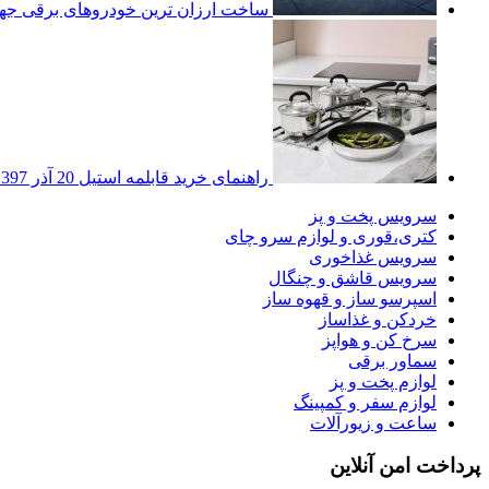
ساخت ارزان ترین خودروهای برقی جهان با 5500
راهنمای خرید قابلمه استیل
20 آذر 1397
سرویس پخت و پز
کتری،قوری و لوازم سرو چای
سرویس غذاخوری
سرویس قاشق و چنگال
اسپرسو ساز و قهوه ساز
خردکن و غذاساز
سرخ کن و هواپز
سماور برقی
لوازم پخت و پز
لوازم سفر و کمپینگ
ساعت و زیورآلات
پرداخت امن آنلاین