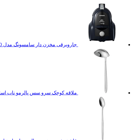
جاروبرقی مخزن دار سامسونگ مدل cs4570
ملاقه کوچک سرو سس پالرمو ناب استیل بر