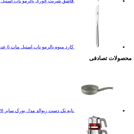
قاشق شربت خوری پالرمو ناب استیل براق 
کارد میوه پالرمو ناب استیل مات 6 عدد
محصولات تصادفی
تابه تک دست ریوالد مدل یورک سایز 28 سانتی متر