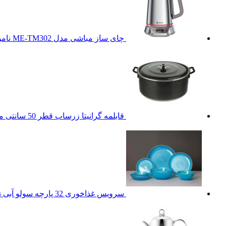
چای ساز مباشی مدل ME-TM302
نام
قابلمه گرانیتا زرساب قطر 50 سانتی متر
سرویس غذاخوری 32 پارچه سولو آبی
ن