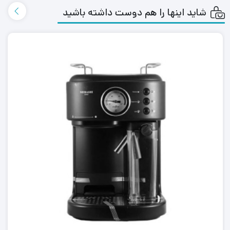
شاید اینها را هم دوست داشته باشید
توان/ 180 وات
تعداد حالات آسیاب /16حالت
جنس تیغه /استیل زد زنگ
ظرفیت مخزن دانه آسیاب/130گرم
تعداد مخزن / 2
عملکرد/مختص به دانه های قهوه
جنس محفظه ی داخلی/پلاستیک
قابلیت جدا شدن دو ظرف/دارد