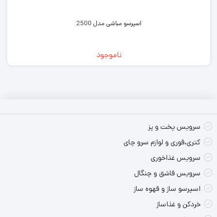
پایه ضد لغزش/دارد
اسپرسو مباشی مدل 2500
قابلیت شستوشوی داخل ماشین ظرفشویی/دارد
جنس بدنه/استیل ضد زنگ و پلاستیک
ناموجود
نحوه قطع کن دستگاه//دستی
ویژگی ویژه/دارای تیغه مخروطی برای حفظ طعم قهوه با استفاده از
فولاد سخت دیکاست
سرویس پخت و پز
کتری،قوری و لوازم سرو چای
نقاط قوت محصول:
سرویس غذاخوری
کیفیت بالای محصول
سرویس قاشق و چنگال
توان بالا ی محصول برای آسیاب قهوه / تیغه ی استیل
اسپرسو ساز و قهوه ساز
خردکن و غذاساز