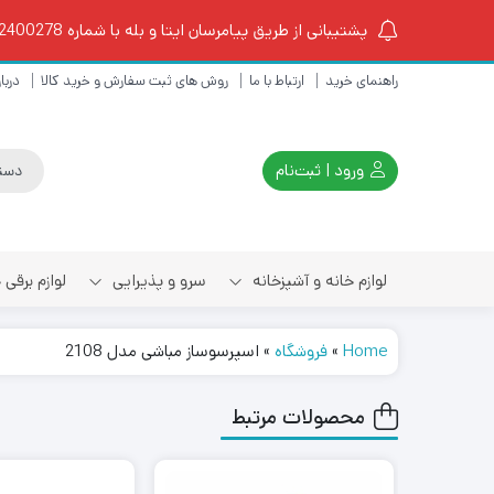
پشتیبانی از طریق پیامرسان ایتا و بله با شماره 09102400278 از ساعت 10 الی 18
راهنمای خرید
ارتباط با ما
روش های ثبت سفارش و خرید کالا
دربار
ورود | ثبت‌نام
لوازم خانه و آشپزخانه
سرو و پذیرایی
لوازم برقی
Home
»
فروشگاه
»
اسپرسوساز مباشی مدل 2108
چای ساز و کتری برقی
محصولات مرتبط
اسپرسو ساز و قهوه ساز