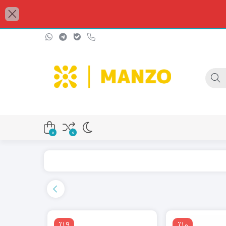
0
0
٪19
٪10
ماربل