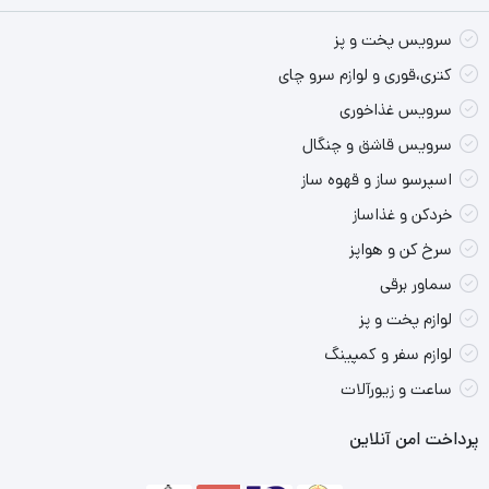
بررسی ایده های صاحب نظران امر، به طراحی ، تولید و ارتقای
سرویس پخت و پز
محصولات خود می اندیشد. این شرکت با پیاده سازی و توسعه
کتری،قوری و لوازم سرو چای
سرویس غذاخوری
مدرنترین خط مکانیزه از آلمان همگام با تولید کننده های برتر
سرویس قاشق و چنگال
دنیا، محصولات خود را به تمام جهان صادر می کند. این شرکت
اسپرسو ساز و قهوه ساز
هم اکنون با حضور 1400 پرسنل، در خدمت مشتریان گرامی می
خردکن و غذاساز
باشد.
سرخ کن و هواپز
سماور برقی
سرویس چینی 102 پارچه غذاخوری چینی زرین ایران سری
ایتالیا اف مدل وایت
لوازم پخت و پز
لوازم سفر و کمپینگ
سرویس 12 نفره چینی زرین مدل وایت با طراحی ساده خود نگاه هر
ساعت و زیورآلات
بیننده ای را به خود جلب می کند. این سرویس برای میهمانی های دور
پرداخت امن آنلاین
همی و ویژه شما گرینه مناسبی می باشد. سرویس 102 پارچه چینی
زرین مدل وایت شامل 18 عدد پلوخوری، 12 عدد خورش خوری، 12