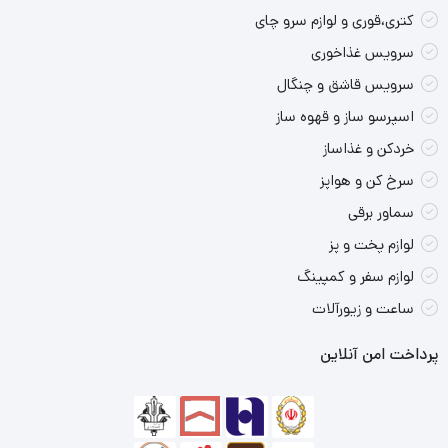
کتری،قوری و لوازم سرو چای
هم به این نکته توجه ویژه داشته است.
سرویس غذاخوری
سرویس قاشق و چنگال
اا
اسپرسو ساز و قهوه ساز
فروشگاه مانزو، این افتخار را دارد که محصولات با کیفیت زرساب را برای
خردکن و غذاساز
مشتریان عزیز عرضه کند.
سرخ کن و هواپز
سماور برقی
لوازم پخت و پز
نقاط قوت محصول:
لوازم سفر و کمپینگ
کیفیت بالای محصول
ساعت و زیورآلات
قیمت مناسب
پرداخت امن آنلاین