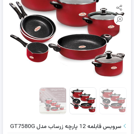
سرویس قابلمه 12 پارچه زرساب مدل GT7580G