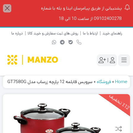
پشتیبانی از طریق پیامرسان ایتا و بله با شماره
09102400278 از ساعت 10 الی 18
راهنمای خرید
ارتباط با ما
روش های ثبت سفارش و خرید کالا
درباره ما
|
Home
»
فروشگاه
»
سرویس قابلمه 12 پارچه زرساب مدل GT7580G
1
2
ت
خ
ف
ی
٪
ف