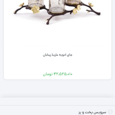
انتخاب سرویس قابلمه خوب و مناسب دشوار است. اولین چیزی که
باید تعیین کنید که چه نوع آشپزی می خواهید انجام دهید. برای چند
نفر آشپزی می کنید. وسایل مورد نیاز شما چیست؟
سرویس 12 پارچه زرساب مدل 7850 به تمام نیازهای شما پاسخ می
دهد. ساختار بدنه این سرویس از آلومینیوم است. جنس روکش از
گرانیت با کیفیت است. ضخامت قابلمه ها مناسب پخت انواع غذاهای
جای ادویه مارینا ریتابان
لذیذ ایرانی است.
لازم به ذکر است، طبق راهنمای اولیه شرکت زرساب، بهتر است قبل از
۴۲,۵۲۵,۰۱۰
تومان
استفاده سطح آن را با روغن چرب کنید. سپس آن را با اسفنج تمیز کنید.
همچنین ظاهر سرویس پخت و پز 12 پارچه زرساب مدل GT7850G را
می‌توان فوق‌العاده جذاب توصیف کرد و شاهد عرضه آن در رنگ‌های
سرمه‌ای، زرشکی و نوک مدادی هستیم؛ تنوع رنگ سرویس قابلمه
می‌تواند تاثیر زیادی در جلب نظر خریداران داشته باشد و شرکت زرساب
سرویس پخت و پز